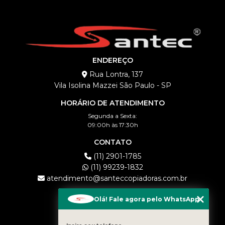
ENDEREÇO
Rua Lontra, 137
Vila Isolina Mazzei São Paulo - SP
HORÁRIO DE ATENDIMENTO
Segunda a Sexta:
09:00h às 17:30h
CONTATO
(11) 2901-1785
(11) 99239-1832
atendimento@santeccopiadoras.com.br
MENU
Olá! Fale agora pelo WhatsApp
HOME
EMPRESA