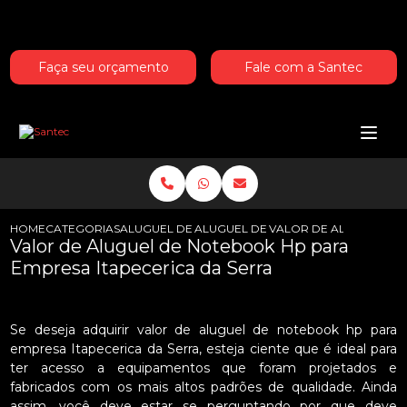
Entre em contato com um de nossos especialistas!
Faça seu orçamento
Fale com a Santec
HOME
CATEGORIAS
ALUGUEL DE NOTEBOOKS HP
ALUGUEL DE NOTEBOOK HP PARA H
VALOR DE ALUGUEL DE
Valor de Aluguel de Notebook Hp para
Empresa Itapecerica da Serra
Se deseja adquirir valor de aluguel de notebook hp para
empresa Itapecerica da Serra, esteja ciente que é ideal para
ter acesso a equipamentos que foram projetados e
fabricados com os mais altos padrões de qualidade. Ainda
assim, você deve estar se perguntando por que deve