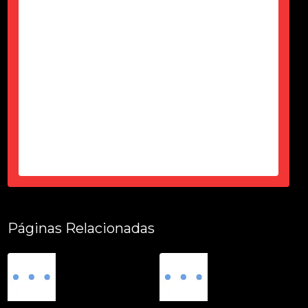
durante esses 6 meses, desde a
contração até a entrega tudo dentro
do prazo, certinho...super de
confiança e atencioso...produto
top...parece novo...sem um arranhão
tudo fuincionando....
-
Thais Ciorbariello
Páginas Relacionadas