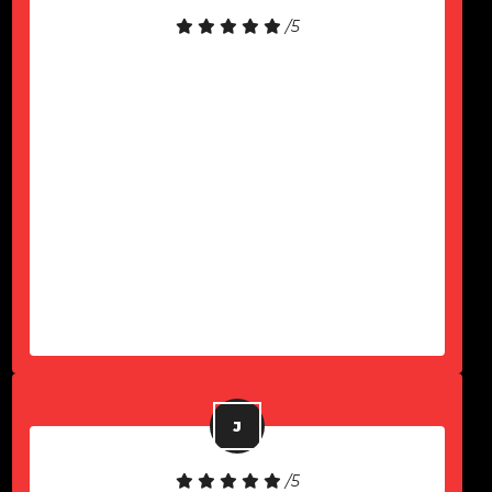
/5
Equipamento de boa qualidade!
Atendimento rápido!
-
Paulo Komel Jr
/5