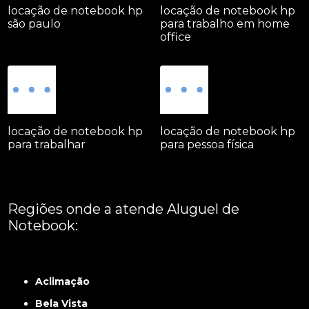
locação de notebook hp
locação de notebook hp
são paulo
para trabalho em home
office
locação de notebook hp
locação de notebook hp
para trabalhar
para pessoa física
Regiões onde a atende Aluguel de
Notebook:
Grande São Paulo
Interior de São Paulo
Litoral
Região Central
São Paulo -
ABCD
Zona Leste
Zona Norte
Zona Oeste
Zona Sul
Aclimação
Bela Vista