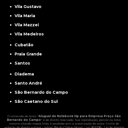
Vila Gustavo
Vila Maria
Vila Mazzei
Vila Medeiros
Cubatão
Praia Grande
Santos
Diadema
Santo André
São Bernardo do Campo
São Caetano do Sul
O conteúdo do texto "
Aluguel de Notebook Hp para Empresa Preço São
Bernardo do Campo
" é de direito reservado. Sua reprodução, parcial ou total,
mesmo citando nossos links, é proibida sem a autorização do autor. Crime de
violação de direito autoral – artigo 184 do Código Penal –
Lei 9610/98 - Lei de direitos