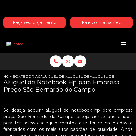
Entre em contato com um de nossos especialistas!
Faça seu orçamento
Fale com a Santec
HOME
CATEGORIAS
ALUGUEL DE NOTEBOOKS HP
ALUGUEL DE NOTEBOOK HP PARA H
ALUGUEL DE NOTEBOO
Aluguel de Notebook Hp para Empresa
Preço São Bernardo do Campo
Se deseja adquirir aluguel de notebook hp para empresa
preço São Bernardo do Campo, esteja ciente que é ideal
para ter acesso a equipamentos que foram projetados e
fabricados com os mais altos padrões de qualidade. Ainda
assim, você deve estar se perguntando por que deve