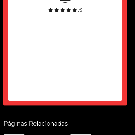
/5
Só agardecer pela atenção do Ciro
durante esses 6 meses, desde a
contração até a entrega tudo dentro
do prazo, certinho...super de
confiança e atencioso...produto
top...parece novo...sem um arranhão
tudo fuincionando....
-
Thais Ciorbariello
Páginas Relacionadas