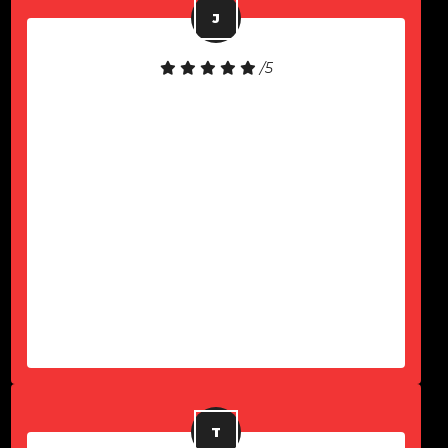
/5
Gostei muito do atendimento! O
notebook é de excelente qualidade.
Precisei de suporte e fui atendido
rapidamente. Fiquei muito satisfeito
com a experiência e recomendo a
empresa para quem busca locação
de notebooks com um serviço
eficiente e confiável.
-
João Lucas