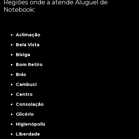
Regiões onde a atende Aluguel de
Notebook:
Grande São Paulo
Interior de São Paulo
Litoral
Região Central
São Paulo -
ABCD
Zona Leste
Zona Norte
Zona Oeste
Zona Sul
Aclimação
Bela Vista
Bixiga
Bom Retiro
Brás
Cambuci
Centro
Consolação
Glicério
Higienópolis
Liberdade