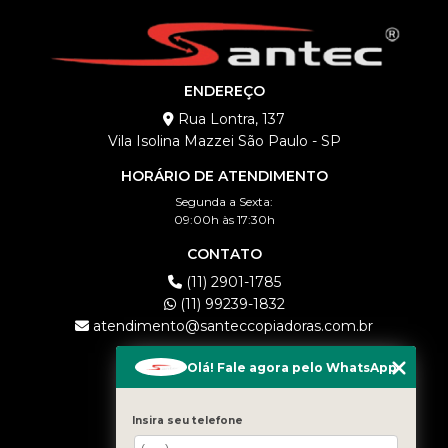
ENDEREÇO
Rua Lontra, 137
Vila Isolina Mazzei São Paulo - SP
HORÁRIO DE ATENDIMENTO
Segunda a Sexta:
09:00h às 17:30h
CONTATO
(11) 2901-1785
(11) 99239-1832
atendimento@santeccopiadoras.com.br
MENU
Olá! Fale agora pelo WhatsApp
HOME
EMPRESA
Insira seu telefone
LOCAÇÃO