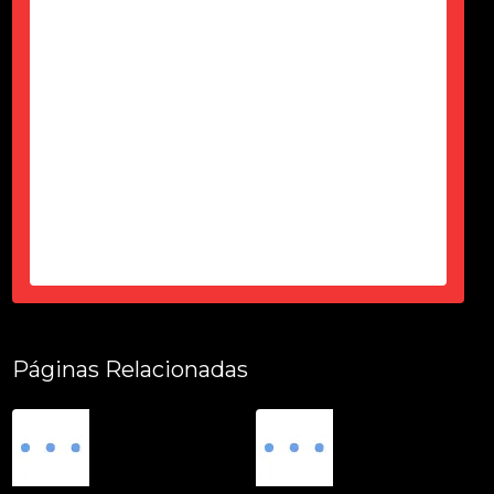
Só agardecer pela atenção do Ciro
durante esses 6 meses, desde a
contração até a entrega tudo dentro
do prazo, certinho...super de
confiança e atencioso...produto
top...parece novo...sem um arranhão
tudo fuincionando....
-
Thais Ciorbariello
Páginas Relacionadas