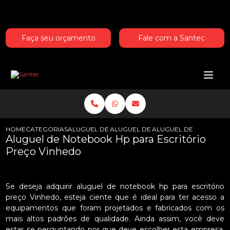
Entre em contato com um de nossos especialistas!
Faça seu orçamento
Fale com a Santec
HOME
CATEGORIAS
ALUGUEL DE NOTEBOOKS HP
ALUGUEL DE NOTEBOOK HP PARA H
ALUGUEL DE NOTEBOOK
Aluguel de Notebook Hp para Escritório
Preço Vinhedo
Se deseja adquirir aluguel de notebook hp para escritório
preço Vinhedo, esteja ciente que é ideal para ter acesso a
equipamentos que foram projetados e fabricados com os
mais altos padrões de qualidade. Ainda assim, você deve
estar se perguntando por que deve escolher esta empresa.