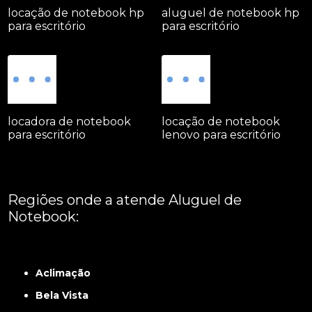
locação de notebook hp
aluguel de notebook hp
para escritório
para escritório
locadora de notebook
locação de notebook
para escritório
lenovo para escritório
Regiões onde a atende Aluguel de
Notebook:
Grande São Paulo
Interior de São Paulo
Litoral
Região Central
São Paulo -
ABCD
Zona Leste
Zona Norte
Zona Oeste
Zona Sul
Aclimação
Bela Vista