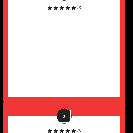
/5
Equipamento de boa qualidade!
Atendimento rápido!
-
Paulo Komel Jr
/5