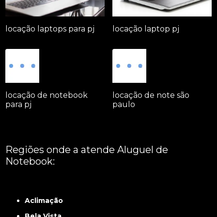
locação laptops para pj
locação laptop pj
locação de notebook
locação de note são
para pj
paulo
Regiões onde a atende Aluguel de
Notebook:
Grande São Paulo
Interior de São Paulo
Litoral
Região Central
São Paulo -
ABCD
Zona Leste
Zona Norte
Zona Oeste
Zona Sul
Aclimação
Bela Vista