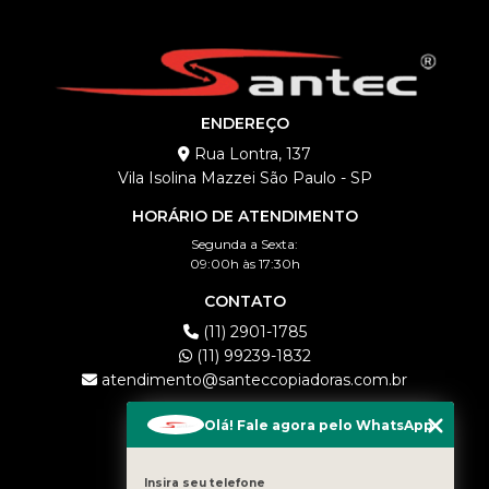
ENDEREÇO
Rua Lontra, 137
Vila Isolina Mazzei São Paulo - SP
HORÁRIO DE ATENDIMENTO
Segunda a Sexta:
09:00h às 17:30h
CONTATO
(11) 2901-1785
(11) 99239-1832
atendimento@santeccopiadoras.com.br
MENU
Olá! Fale agora pelo WhatsApp
HOME
EMPRESA
Insira seu telefone