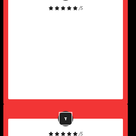
/5
Gostei muito do atendimento! O
notebook é de excelente qualidade.
Precisei de suporte e fui atendido
rapidamente. Fiquei muito satisfeito
com a experiência e recomendo a
empresa para quem busca locação
de notebooks com um serviço
eficiente e confiável.
-
João Lucas
/5