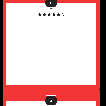
/5
Equipamento de boa qualidade!
Atendimento rápido!
-
Paulo Komel Jr