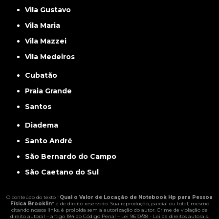
Vila Gustavo
Vila Maria
Vila Mazzei
Vila Medeiros
Cubatão
Praia Grande
Santos
Diadema
Santo André
São Bernardo do Campo
São Caetano do Sul
O conteúdo do texto "
Qual o Valor de Locação de Notebook Hp para Pessoa
Física Brooklin
" é de direito reservado. Sua reprodução, parcial ou total, mesmo
citando nossos links, é proibida sem a autorização do autor. Crime de violação de
direito autoral – artigo 184 do Código Penal –
Lei 9610/98 - Lei de direitos autorais
.