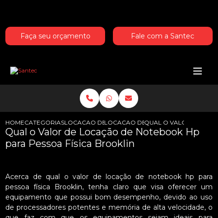
Entre em contato com um de nossos especialistas!
Faça seu orçamento
Fale com a Santec
HOME
CATEGORIAS
LOCACAO DE NOTEBOOKS HP
LOCACAO DE NOTEBOOK HP PARA I
QUAL O VALOR DE LOC
Qual o Valor de Locação de Notebook Hp
para Pessoa Física Brooklin
Acerca de qual o valor de locação de notebook hp para
pessoa física Brooklin, tenha claro que visa oferecer um
equipamento que possui bom desempenho, devido ao uso
de processadores potentes e memória de alta velocidade, o
que faz com que os equipamentos sejam ideais para