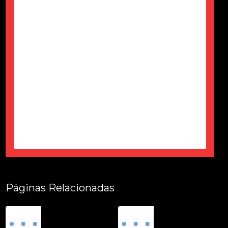
Só agardecer pela atenção do Ciro
durante esses 6 meses, desde a
contração até a entrega tudo dentro
do prazo, certinho...super de
confiança e atencioso...produto
top...parece novo...sem um arranhão
tudo fuincionando....
-
Thais Ciorbariello
Páginas Relacionadas