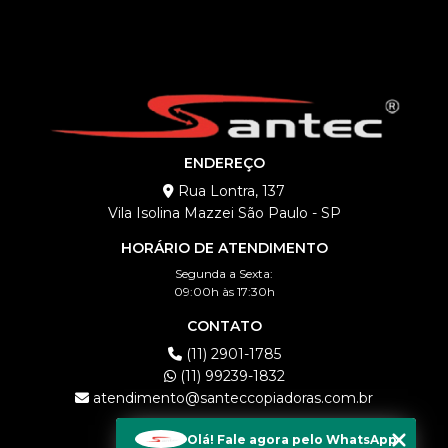
ENDEREÇO
Rua Lontra, 137
Vila Isolina Mazzei São Paulo - SP
HORÁRIO DE ATENDIMENTO
Segunda a Sexta:
09:00h às 17:30h
CONTATO
(11) 2901-1785
(11) 99239-1832
atendimento@santeccopiadoras.com.br
MENU
Olá! Fale agora pelo WhatsApp