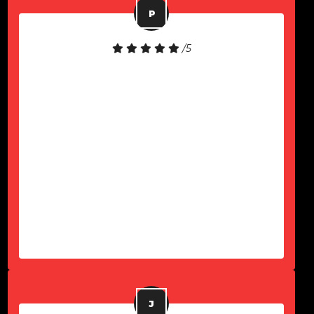
/5
Equipamento de boa qualidade!
Atendimento rápido!
-
Paulo Komel Jr