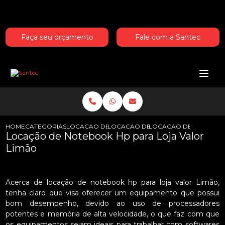
Entre em contato com um de nossos especialistas!
Faça seu orçamento
Fale com a Santec
HOME
CATEGORIAS
LOCACAO DE NOTEBOOKS HP
LOCACAO DE NOTEBOOK HP PARA I
LOCACAO DE NOTEBOOK
Locação de Notebook Hp para Loja Valor
Limão
Acerca de locação de notebook hp para loja valor Limão,
tenha claro que visa oferecer um equipamento que possui
bom desempenho, devido ao uso de processadores
potentes e memória de alta velocidade, o que faz com que
os equipamentos sejam ideais para trabalhar com softwares