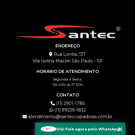
ENDEREÇO
Rua Lontra, 137
Vila Isolina Mazzei São Paulo - SP
HORÁRIO DE ATENDIMENTO
Segunda a Sexta:
09:00h às 17:30h
CONTATO
(11) 2901-1785
(11) 99239-1832
atendimento@santeccopiadoras.com.br
MENU
Olá! Fale agora pelo WhatsApp