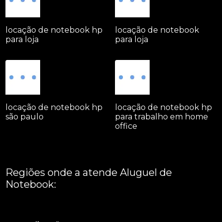
locação de notebook hp
locação de notebook
para loja
para loja
locação de notebook hp
locação de notebook hp
são paulo
para trabalho em home
office
Regiões onde a atende Aluguel de
Notebook:
Grande São Paulo
Interior de São Paulo
Litoral
Região Central
São Paulo -
ABCD
Zona Leste
Zona Norte
Zona Oeste
Zona Sul