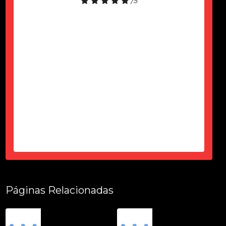
/5
Só agardecer pela atenção do Ciro
durante esses 6 meses, desde a
contração até a entrega tudo dentro
do prazo, certinho...super de
confiança e atencioso...produto
top...parece novo...sem um arranhão
tudo fuincionando....
-
Thais Ciorbariello
Páginas Relacionadas