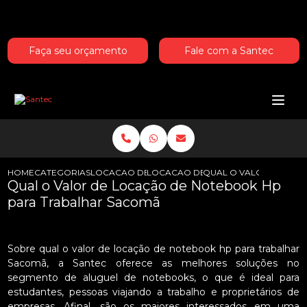
Entre em contato com um de nossos especialistas!
Faça seu orçamento
Fale com a Santec
HOME
CATEGORIAS
LOCACAO DE NOTEBOOKS HP
LOCACAO DE NOTEBOOK HP PARA E
QUAL O VALOR DE LO
Qual o Valor de Locação de Notebook Hp
para Trabalhar Sacomã
Sobre qual o valor de locação de notebook hp para trabalhar
Sacomã, a Santec oferece as melhores soluções no
segmento de aluguel de notebooks, o que é ideal para
estudantes, pessoas viajando a trabalho e proprietários de
empresas. Afinal, são os maiores interessados em uma