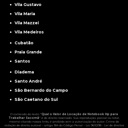
Vila Gustavo
Vila Maria
Vila Mazzei
Vila Medeiros
Cubatão
Praia Grande
Santos
Diadema
Santo André
São Bernardo do Campo
São Caetano do Sul
O conteúdo do texto "
Qual o Valor de Locação de Notebook Hp para
Trabalhar Sacomã
" é de direito reservado. Sua reprodução, parcial ou total,
mesmo citando nossos links, é proibida sem a autorização do autor. Crime de
violação de direito autoral – artigo 184 do Código Penal –
Lei 9610/98 - Lei de direitos