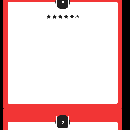
/5
Equipamento de boa qualidade!
Atendimento rápido!
-
Paulo Komel Jr