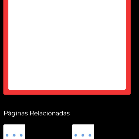
Só agardecer pela atenção do Ciro
durante esses 6 meses, desde a
contração até a entrega tudo dentro
do prazo, certinho...super de
confiança e atencioso...produto
top...parece novo...sem um arranhão
tudo fuincionando....
-
Thais Ciorbariello
Páginas Relacionadas