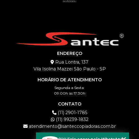
autorais
.
ENDEREÇO
Rua Lontra, 137
Vila Isolina Mazzei São Paulo - SP
HORÁRIO DE ATENDIMENTO
Segunda a Sexta:
09:00h às 17:30h
CONTATO
(11) 2901-1785
(11) 99239-1832
atendimento@santeccopiadoras.com.br
MENU