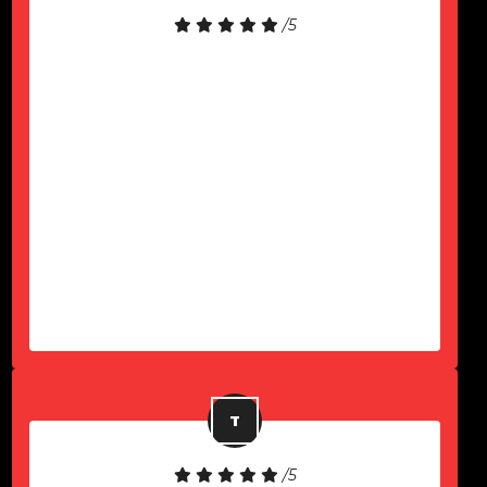
/5
Gostei muito do atendimento! O
notebook é de excelente qualidade.
Precisei de suporte e fui atendido
rapidamente. Fiquei muito satisfeito
com a experiência e recomendo a
empresa para quem busca locação
de notebooks com um serviço
eficiente e confiável.
-
João Lucas
/5