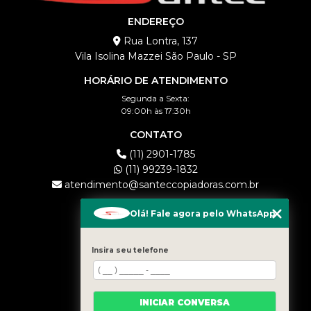
ENDEREÇO
Rua Lontra, 137
Vila Isolina Mazzei São Paulo - SP
HORÁRIO DE ATENDIMENTO
Segunda a Sexta:
09:00h às 17:30h
CONTATO
(11) 2901-1785
(11) 99239-1832
atendimento@santeccopiadoras.com.br
MENU
Olá! Fale agora pelo WhatsApp
HOME
EMPRESA
Insira seu telefone
LOCAÇÃO
COMPRA
CONTATO
INICIAR CONVERSA
CATEGORIAS