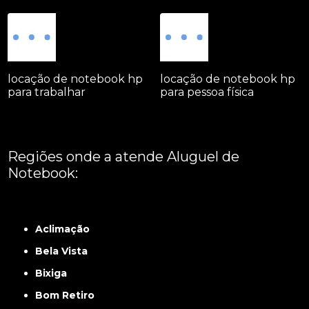
locação de notebook hp
locação de notebook hp
para trabalhar
para pessoa física
Regiões onde a atende Aluguel de
Notebook:
Grande São Paulo
Interior de São Paulo
Litoral
Região Central
São Paulo -
ABCD
Zona Leste
Zona Norte
Zona Oeste
Zona Sul
Aclimação
Bela Vista
Bixiga
Bom Retiro