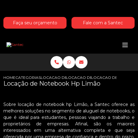
Entre em contato com um de nossos especialistas!
Faça seu orçamento
Fale com a Santec
HOME
CATEGORIAS
LOCACAO DE NOTEBOOKS HP
LOCACAO DE NOTEBOOK HP PARA E
LOCACAO DE NOTEBOO
Locação de Notebook Hp Limão
Sobre locação de notebook hp Limão, a Santec oferece as
melhores soluções no segmento de aluguel de notebooks, o
que é ideal para estudantes, pessoas viajando a trabalho e
proprietários de empresas. Afinal, são os maiores
interessados em uma alternativa completa e que seja
oferecida por uma empresa de confiança e dentro do prazo.