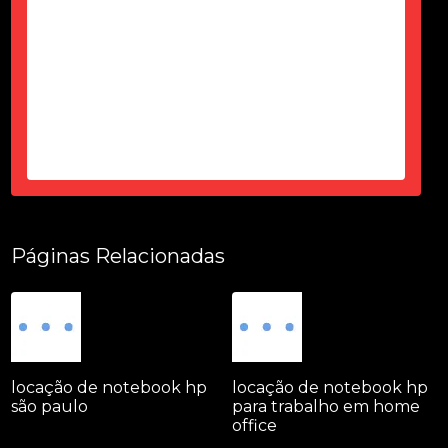
top...parece novo...sem um arranhão
tudo fuincionando....
-
Thais Ciorbariello
Páginas Relacionadas
locação de notebook hp
locação de notebook hp
são paulo
para trabalho em home
office