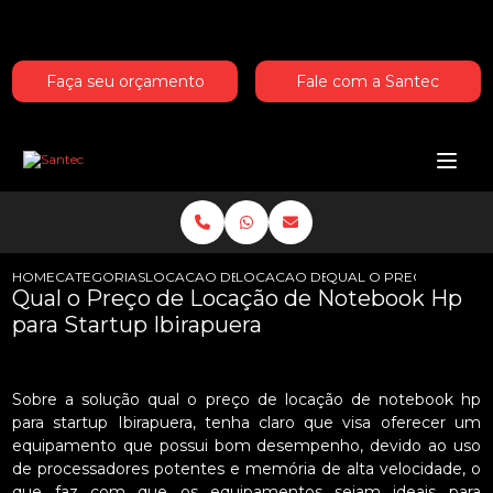
Entre em contato com um de nossos especialistas!
Faça seu orçamento
Fale com a Santec
HOME
CATEGORIAS
LOCACAO DE NOTEBOOKS HP
LOCACAO DE NOTEBOOK HP PARA 
QUAL O PRECO DE LOC
Qual o Preço de Locação de Notebook Hp
para Startup Ibirapuera
Sobre a solução qual o preço de locação de notebook hp
para startup Ibirapuera, tenha claro que visa oferecer um
equipamento que possui bom desempenho, devido ao uso
de processadores potentes e memória de alta velocidade, o
que faz com que os equipamentos sejam ideais para