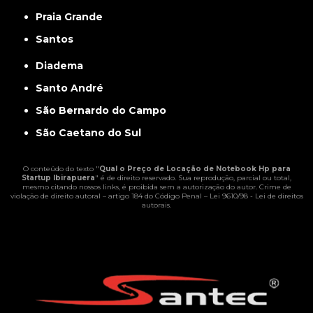
Praia Grande
Santos
Diadema
Santo André
São Bernardo do Campo
São Caetano do Sul
O conteúdo do texto "
Qual o Preço de Locação de Notebook Hp para
Startup Ibirapuera
" é de direito reservado. Sua reprodução, parcial ou total,
mesmo citando nossos links, é proibida sem a autorização do autor. Crime de
violação de direito autoral – artigo 184 do Código Penal –
Lei 9610/98 - Lei de direitos
autorais
.