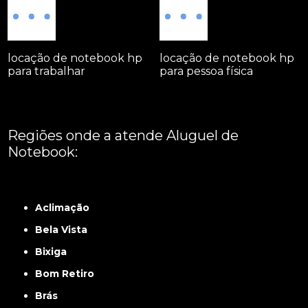
locação de notebook hp
locação de notebook hp
para trabalhar
para pessoa física
Regiões onde a atende Aluguel de
Notebook:
Grande São Paulo
Interior de São Paulo
Litoral
Região Central
São Paulo -
ABCD
Zona Leste
Zona Norte
Zona Oeste
Zona Sul
Aclimação
Bela Vista
Bixiga
Bom Retiro
Brás