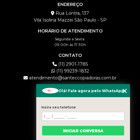
ENDEREÇO
Rua Lontra, 137
Vila Isolina Mazzei São Paulo - SP
HORÁRIO DE ATENDIMENTO
Segunda a Sexta:
09:00h às 17:30h
CONTATO
(11) 2901-1785
(11) 99239-1832
atendimento@santeccopiadoras.com.br
MENU
Olá! Fale agora pelo WhatsApp
HOME
EMPRESA
Insira seu telefone
LOCAÇÃO
COMPRA
CONTATO
INICIAR CONVERSA
CATEGORIAS
MAPA DO SITE