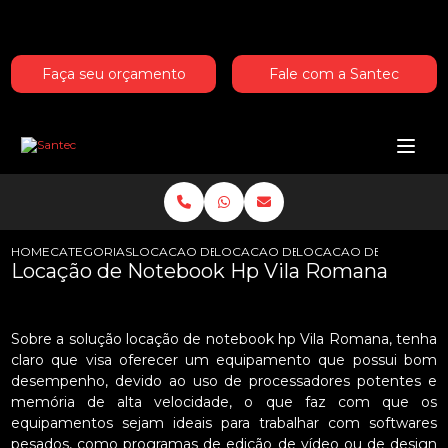
Entre em contato com um de nossos especialistas!
Faça seu orçamento
Fale com a Santec
HOME
CATEGORIAS
LOCACAO DE NOTEBOOKS HP
LOCACAO DE NOTEBOOK HP PARA 
LOCACAO DE NOTEBOO
Locação de Notebook Hp Vila Romana
Sobre a solução locação de notebook hp Vila Romana, tenha
claro que visa oferecer um equipamento que possui bom
desempenho, devido ao uso de processadores potentes e
memória de alta velocidade, o que faz com que os
equipamentos sejam ideais para trabalhar com softwares
pesados, como programas de edição de vídeo ou de design