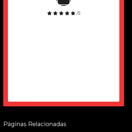
/5
Só agardecer pela atenção do Ciro
durante esses 6 meses, desde a
contração até a entrega tudo dentro
do prazo, certinho...super de
confiança e atencioso...produto
top...parece novo...sem um arranhão
tudo fuincionando....
-
Thais Ciorbariello
Páginas Relacionadas