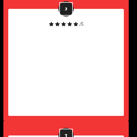
/5
Gostei muito do atendimento! O
notebook é de excelente qualidade.
Precisei de suporte e fui atendido
rapidamente. Fiquei muito satisfeito
com a experiência e recomendo a
empresa para quem busca locação
de notebooks com um serviço
eficiente e confiável.
-
João Lucas