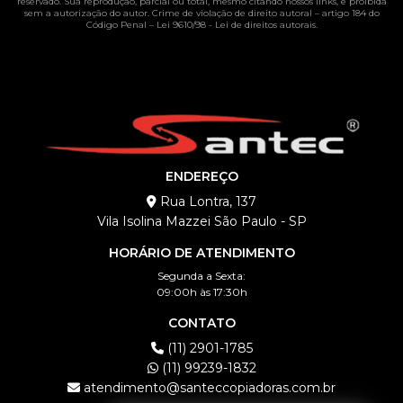
reservado. Sua reprodução, parcial ou total, mesmo citando nossos links, é proibida
sem a autorização do autor. Crime de violação de direito autoral – artigo 184 do
Código Penal –
Lei 9610/98 - Lei de direitos autorais
.
ENDEREÇO
Rua Lontra, 137
Vila Isolina Mazzei São Paulo - SP
HORÁRIO DE ATENDIMENTO
Segunda a Sexta:
09:00h às 17:30h
CONTATO
(11) 2901-1785
(11) 99239-1832
atendimento@santeccopiadoras.com.br