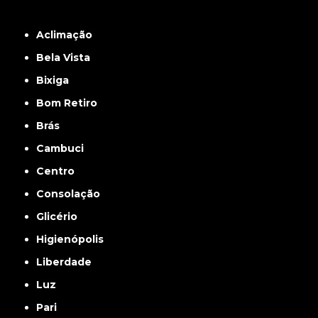
Grande São Paulo
Interior de São Paulo
Litoral
Região Central
São Paulo -
ABCD
Zona Leste
Zona Norte
Zona Oeste
Zona Sul
Aclimação
Bela Vista
Bixiga
Bom Retiro
Brás
Cambuci
Centro
Consolação
Glicério
Higienópolis
Liberdade
Luz
Pari