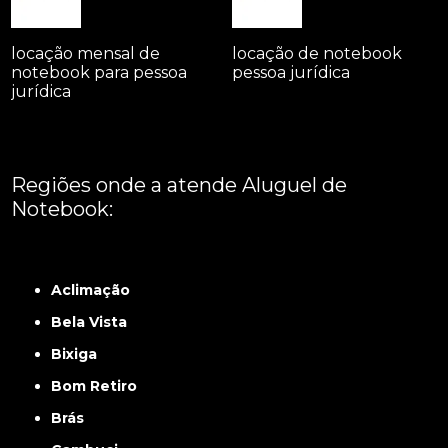
locação mensal de
locação de notebook
notebook para pessoa
pessoa jurídica
jurídica
Regiões onde a atende Aluguel de
Notebook:
Grande São Paulo
Interior de São Paulo
Litoral
Região Central
São Paulo -
ABCD
Zona Leste
Zona Norte
Zona Oeste
Zona Sul
Aclimação
Bela Vista
Bixiga
Bom Retiro
Brás