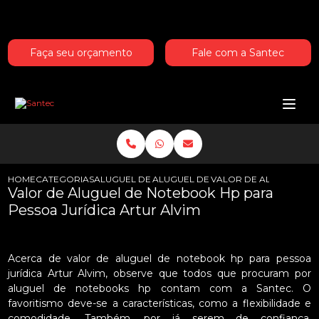
Entre em contato com um de nossos especialistas!
Faça seu orçamento
Fale com a Santec
HOME
CATEGORIAS
ALUGUEL DE NOTEBOOKS HP
ALUGUEL DE NOTEBOOK HP PARA E
VALOR DE ALUGUEL DE 
Valor de Aluguel de Notebook Hp para
Pessoa Jurídica Artur Alvim
Acerca de valor de aluguel de notebook hp para pessoa
jurídica Artur Alvim, observe que todos que procuram por
aluguel de notebooks hp contam com a Santec. O
favoritismo deve-se a características, como a flexibilidade e
comodidade. Também, por já serem de confiança,