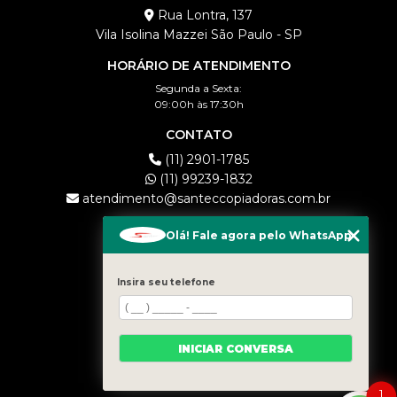
Rua Lontra, 137
Vila Isolina Mazzei São Paulo - SP
HORÁRIO DE ATENDIMENTO
Segunda a Sexta:
09:00h às 17:30h
CONTATO
(11) 2901-1785
(11) 99239-1832
atendimento@santeccopiadoras.com.br
MENU
Olá! Fale agora pelo WhatsApp
HOME
EMPRESA
Insira seu telefone
LOCAÇÃO
COMPRA
CONTATO
INICIAR CONVERSA
CATEGORIAS
MAPA DO SITE
1