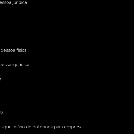
essoa jurídica
pessoa física
pessoa jurídica
o
sa
luguel diário de notebook para empresa