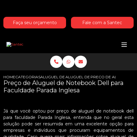
Entre em contato com um de nossos especialistas!
Faça seu orçamento
Fale com a Santec
HOME
CATEGORIAS
ALUGUEL DE NOTEBOOKS DELL
ALUGUEL DE NOTEBOOK DELL PARA
PRECO DE ALUGUEL DE
Preço de Aluguel de Notebook Dell para
Faculdade Parada Inglesa
Já que você optou por preço de aluguel de notebook dell
para faculdade Parada Inglesa, entenda que no geral esta
solução pode ser resumida em uma excelente opção para
empresas e indivíduos que procuram equipamentos de
qualidade. Caso queira mais informações sobre aluguel de