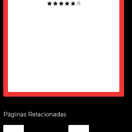
/5
Só agardecer pela atenção do Ciro
durante esses 6 meses, desde a
contração até a entrega tudo dentro
do prazo, certinho...super de
confiança e atencioso...produto
top...parece novo...sem um arranhão
tudo fuincionando....
-
Thais Ciorbariello
Páginas Relacionadas