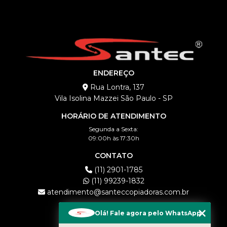
ENDEREÇO
Rua Lontra, 137
Vila Isolina Mazzei São Paulo - SP
HORÁRIO DE ATENDIMENTO
Segunda a Sexta:
09:00h às 17:30h
CONTATO
(11) 2901-1785
(11) 99239-1832
atendimento@santeccopiadoras.com.br
MENU
Olá! Fale agora pelo WhatsApp
HOME