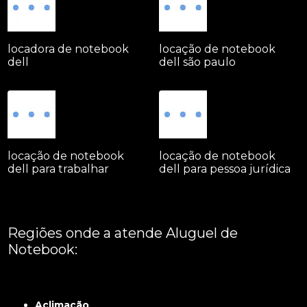
locadora de notebook
locação de notebook
dell
dell são paulo
locação de notebook
locação de notebook
dell para trabalhar
dell para pessoa jurídica
Regiões onde a atende Aluguel de
Notebook:
Grande São Paulo
Interior de São Paulo
Litoral
Região Central
São Paulo -
ABCD
Zona Leste
Zona Norte
Zona Oeste
Zona Sul
Aclimação