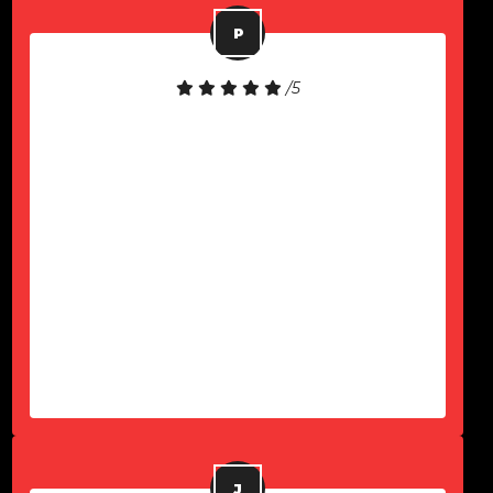
/5
Equipamento de boa qualidade!
Atendimento rápido!
-
Paulo Komel Jr