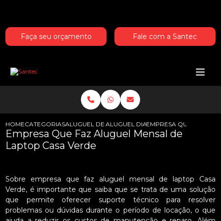
Entre em contato com um de nossos especialistas!
Faça seu orçamento
Fale com a Santec
HOME
CATEGORIAS
ALUGUEL DE LAPTOPS
ALUGUEL DIARIO DE LAPTOP
EMPRESA QUE FAZ ALU
Empresa Que Faz Aluguel Mensal de
Laptop Casa Verde
Sobre empresa que faz aluguel mensal de laptop Casa
Verde, é importante que saiba que se trata de uma solução
que permite oferecer suporte técnico para resolver
problemas ou dúvidas durante o período de locação, o que
ajuda a reduzir os custos de manutenção e reparo. Além