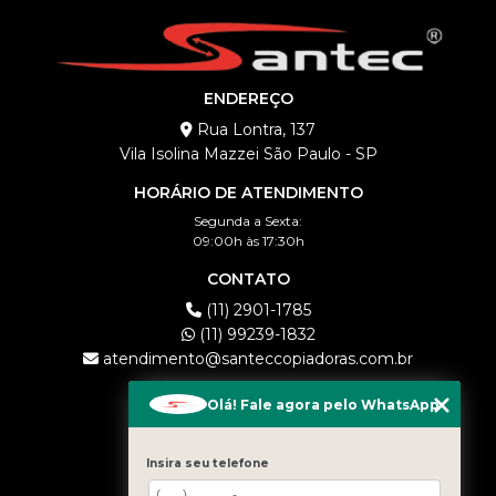
ENDEREÇO
Rua Lontra, 137
Vila Isolina Mazzei São Paulo - SP
HORÁRIO DE ATENDIMENTO
Segunda a Sexta:
09:00h às 17:30h
CONTATO
(11) 2901-1785
(11) 99239-1832
atendimento@santeccopiadoras.com.br
MENU
Olá! Fale agora pelo WhatsApp
HOME
EMPRESA
Insira seu telefone
LOCAÇÃO