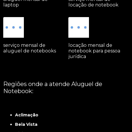
laptop
locação de notebook
serviço mensal de
locação mensal de
aluguel de notebooks
notebook para pessoa
jurídica
Regiões onde a atende Aluguel de
Notebook:
Grande São Paulo
Interior de São Paulo
Litoral
Região Central
São Paulo -
ABCD
Zona Leste
Zona Norte
Zona Oeste
Zona Sul
Aclimação
Bela Vista