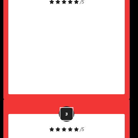
/5
Equipamento de boa qualidade!
Atendimento rápido!
-
Paulo Komel Jr
/5