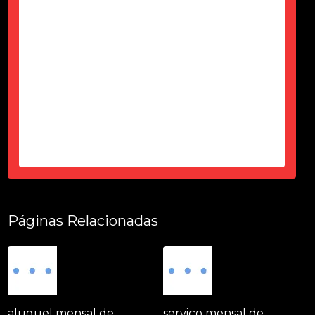
contração até a entrega tudo dentro
do prazo, certinho...super de
confiança e atencioso...produto
top...parece novo...sem um arranhão
tudo fuincionando....
-
Thais Ciorbariello
Páginas Relacionadas
aluguel mensal de
serviço mensal de