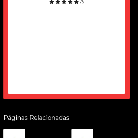
/5
Só agardecer pela atenção do Ciro
durante esses 6 meses, desde a
contração até a entrega tudo dentro
do prazo, certinho...super de
confiança e atencioso...produto
top...parece novo...sem um arranhão
tudo fuincionando....
-
Thais Ciorbariello
Páginas Relacionadas