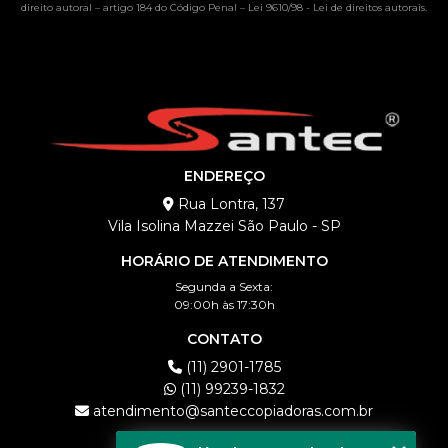
direito autoral – artigo 184 do Código Penal –
Lei 9610/98 - Lei de direitos autorais
.
ENDEREÇO
Rua Lontra, 137
Vila Isolina Mazzei São Paulo - SP
HORÁRIO DE ATENDIMENTO
Segunda a Sexta:
09:00h às 17:30h
CONTATO
(11) 2901-1785
(11) 99239-1832
atendimento@santeccopiadoras.com.br
MENU