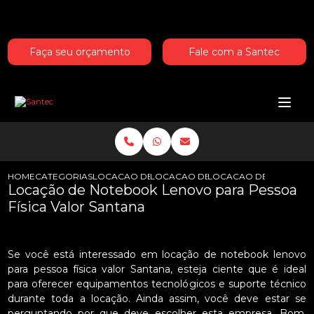
Entre em contato com um de nossos especialistas!
Faça seu orçamento
Fale com a Santec
HOME
CATEGORIAS
LOCACAO DE NOTEBOOKS LENOVO
LOCACAO DE NOTEBOOK LENOVO PA
LOCACAO DE NOTEBOOK
Locação de Notebook Lenovo para Pessoa
Física Valor Santana
Se você está interessado em locação de notebook lenovo
para pessoa física valor Santana, esteja ciente que é ideal
para oferecer equipamentos tecnológicos e suporte técnico
durante toda a locação. Ainda assim, você deve estar se
perguntando por que deve escolher esta empresa. Bom,