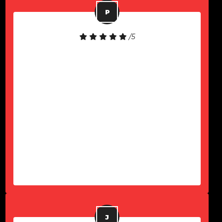
/5
Equipamento de boa qualidade!
Atendimento rápido!
-
Paulo Komel Jr