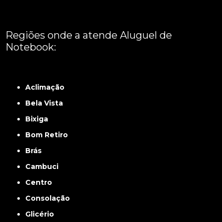
Regiões onde a atende Aluguel de
Notebook:
Grande São Paulo
Interior de São Paulo
Litoral
Região Central
São Paulo -
ABCD
Zona Leste
Zona Norte
Zona Oeste
Zona Sul
Aclimação
Bela Vista
Bixiga
Bom Retiro
Brás
Cambuci
Centro
Consolação
Glicério