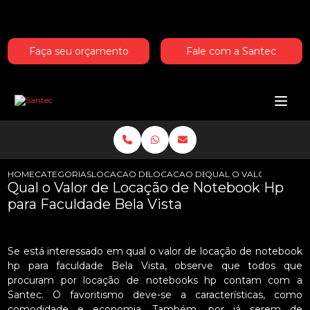
Entre em contato com um de nossos especialistas!
Faça seu orçamento
Fale com a Santec
HOME
CATEGORIAS
LOCACAO DE NOTEBOOKS HP
LOCACAO DE NOTEBOOK HP PARA 
QUAL O VALOR DE LOC
Qual o Valor de Locação de Notebook Hp
para Faculdade Bela Vista
Se está interessado em qual o valor de locação de notebook
hp para faculdade Bela Vista, observe que todos que
procuram por locação de notebooks hp contam com a
Santec. O favoritismo deve-se a características, como
comodidade e economia. Também, por já serem de