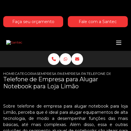
Entre em contato com um de nossos especialistas!
Faça seu orçamento
Fale com a Santec
HOME
CATEGORIAS
EMPRESA PARA ALUGAR NOTEBOOKS
EMPRESA PARA ALUGAR NOTEBOOK
TELEFONE DE EMPRESA
Telefone de Empresa para Alugar
Notebook para Loja Limão
Sobre telefone de empresa para alugar notebook para loja
Limão, perceba que é ideal para alugar equipamentos de alta
tecnologia, de modo a desempenhar funções das mais
básicas, até mais complexas. Além disso, essa e outras
soluções do segmento aluguel de notebooks são ideais para