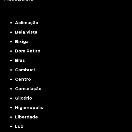
Grande São Paulo
Interior de São Paulo
Litoral
Região Central
São Paulo -
ABCD
Zona Leste
Zona Norte
Zona Oeste
Zona Sul
Aclimação
Bela Vista
Bixiga
Bom Retiro
Brás
Cambuci
Centro
Consolação
Glicério
Higienópolis
Liberdade
Luz