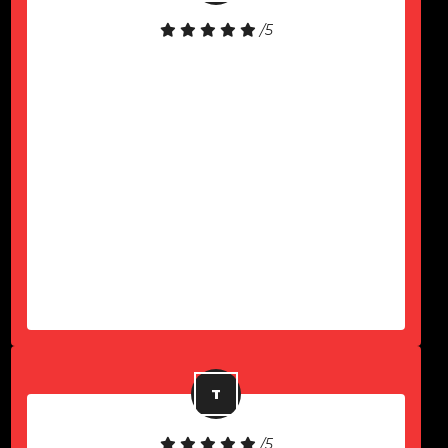
/5
Gostei muito do atendimento! O
notebook é de excelente qualidade.
Precisei de suporte e fui atendido
rapidamente. Fiquei muito satisfeito
com a experiência e recomendo a
empresa para quem busca locação
de notebooks com um serviço
eficiente e confiável.
-
João Lucas
/5