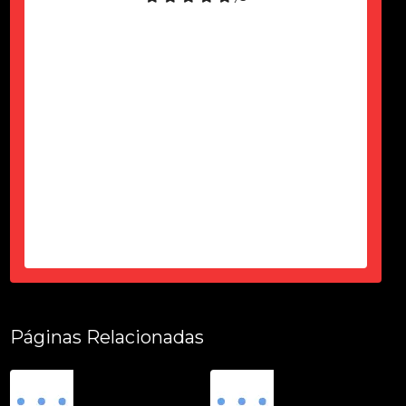
Só agardecer pela atenção do Ciro
durante esses 6 meses, desde a
contração até a entrega tudo dentro
do prazo, certinho...super de
confiança e atencioso...produto
top...parece novo...sem um arranhão
tudo fuincionando....
-
Thais Ciorbariello
Páginas Relacionadas