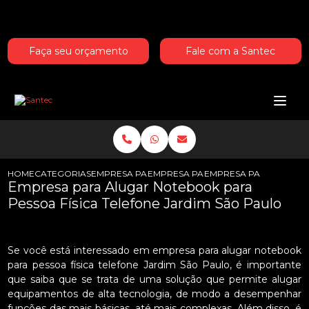
Entre em contato com um de nossos especialistas!
Faça seu orçamento
Fale com a Santec
HOME
CATEGORIAS
EMPRESA PARA ALUGAR NOTEBOOKS
EMPRESA PARA ALUGAR NOTEBOOK P
EMPRESA PARA ALUGAR
Empresa para Alugar Notebook para
Pessoa Física Telefone Jardim São Paulo
Se você está interessado em empresa para alugar notebook
para pessoa física telefone Jardim São Paulo, é importante
que saiba que se trata de uma solução que permite alugar
equipamentos de alta tecnologia, de modo a desempenhar
funções das mais básicas, até mais complexas. Além disso, é