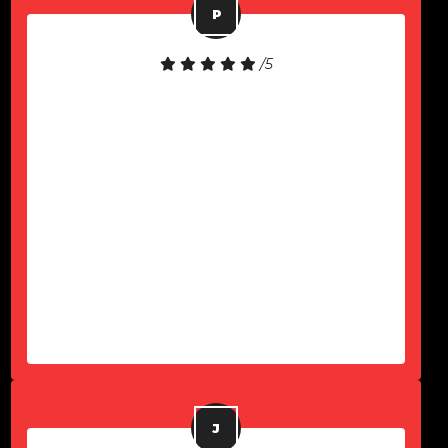
/5
Equipamento de boa qualidade!
Atendimento rápido!
-
Paulo Komel Jr