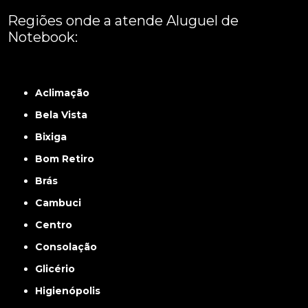
Regiões onde a atende Aluguel de
Notebook:
Grande São Paulo
Interior de São Paulo
Litoral
Região Central
São Paulo -
ABCD
Zona Leste
Zona Norte
Zona Oeste
Zona Sul
Aclimação
Bela Vista
Bixiga
Bom Retiro
Brás
Cambuci
Centro
Consolação
Glicério
Higienópolis