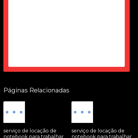
do prazo, certinho...super de
confiança e atencioso...produto
top...parece novo...sem um arranhão
tudo fuincionando....
-
Thais Ciorbariello
Páginas Relacionadas
serviço de locação de
serviço de locação de
notebook para trabalhar
notebook para trabalhar