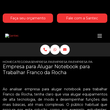
Entre em contato com um de nossos especialistas!
Faça seu orçamento
Fale com a Santec
HOME
CATEGORIAS
EMPRESA PARA ALUGAR NOTEBOOKS
EMPRESA PARA ALUGAR NOTEBOOK 
EMPRESA PARA ALUGA
Empresa para Alugar Notebook para
Trabalhar Franco da Rocha
Ao analisar empresa para alugar notebook para trabalhar
Franco da Rocha, tenha claro que visa alugar equipamentos
de alta tecnologia, de modo a desempenhar funções das
mais básicas, até mais complexas. O público habitual que
procura por esta solução, como por exemplo, estudantes,