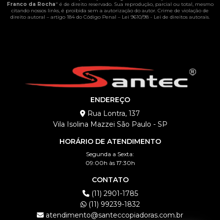
Franco da Rocha
" é de direito reservado. Sua reprodução, parcial ou total, mesmo
citando nossos links, é proibida sem a autorização do autor. Crime de violação de
direito autoral – artigo 184 do Código Penal –
Lei 9610/98 - Lei de direitos autorais
.
ENDEREÇO
Rua Lontra, 137
Vila Isolina Mazzei São Paulo - SP
HORÁRIO DE ATENDIMENTO
Segunda a Sexta:
09:00h às 17:30h
CONTATO
(11) 2901-1785
(11) 99239-1832
atendimento@santeccopiadoras.com.br