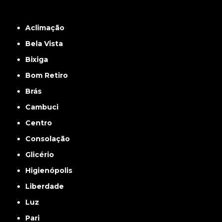
Grande São Paulo
Interior de São Paulo
Litoral
Região Central
São Paulo -
ABCD
Zona Leste
Zona Norte
Zona Oeste
Zona Sul
Aclimação
Bela Vista
Bixiga
Bom Retiro
Brás
Cambuci
Centro
Consolação
Glicério
Higienópolis
Liberdade
Luz
Pari