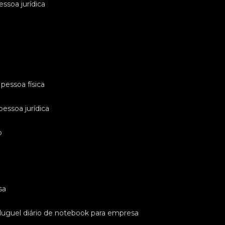
essoa jurídica
pessoa física
pessoa jurídica
o
sa
luguel diário de notebook para empresa