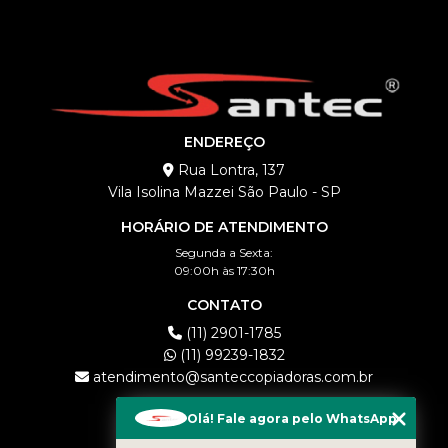
ENDEREÇO
Rua Lontra, 137
Vila Isolina Mazzei São Paulo - SP
HORÁRIO DE ATENDIMENTO
Segunda a Sexta:
09:00h às 17:30h
CONTATO
(11) 2901-1785
(11) 99239-1832
atendimento@santeccopiadoras.com.br
MENU
Olá! Fale agora pelo WhatsApp
HOME