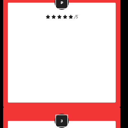
/5
Equipamento de boa qualidade!
Atendimento rápido!
-
Paulo Komel Jr