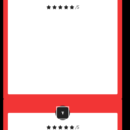
/5
Gostei muito do atendimento! O
notebook é de excelente qualidade.
Precisei de suporte e fui atendido
rapidamente. Fiquei muito satisfeito
com a experiência e recomendo a
empresa para quem busca locação
de notebooks com um serviço
eficiente e confiável.
-
João Lucas
/5