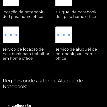
locação de notebook
aluguel de notebook
dell para home office
dell para home office
serviço de locação de
serviço de aluguel de
notebook para trabalhar
notebook para home
em home office
office
Regiões onde a atende Aluguel de
Notebook:
Grande São Paulo
Interior de São Paulo
Litoral
Região Central
São Paulo -
ABCD
Zona Leste
Zona Norte
Zona Oeste
Zona Sul
Aclimação