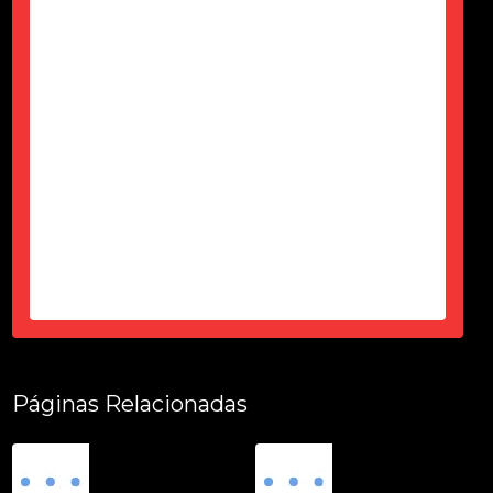
Só agardecer pela atenção do Ciro
durante esses 6 meses, desde a
contração até a entrega tudo dentro
do prazo, certinho...super de
confiança e atencioso...produto
top...parece novo...sem um arranhão
tudo fuincionando....
-
Thais Ciorbariello
Páginas Relacionadas